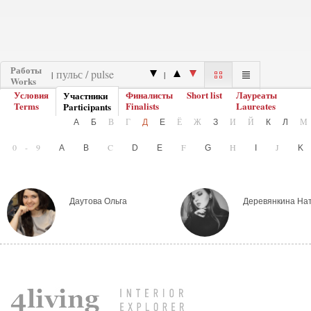
Работы
|
|
Works
Условия
Финалисты
Short list
Лауреаты
Участники
Terms
Finalists
Laureates
Participants
В
Г
Ё
Ж
И
Й
А
Б
Д
Е
З
К
Л
0-9
C
F
H
J
A
B
D
E
G
I
Даутова Ольга
Деревянкина На