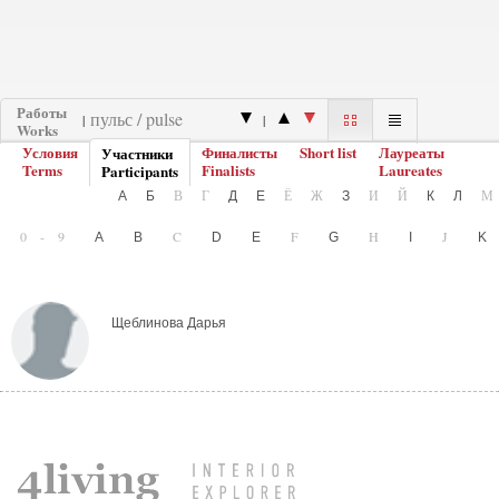
Работы
|
|
Works
Условия
Финалисты
Short list
Лауреаты
Участники
Terms
Finalists
Laureates
Participants
В
Г
Ё
Ж
И
Й
А
Б
Д
Е
З
К
Л
0-9
C
F
H
J
A
B
D
E
G
I
Щеблинова Дарья