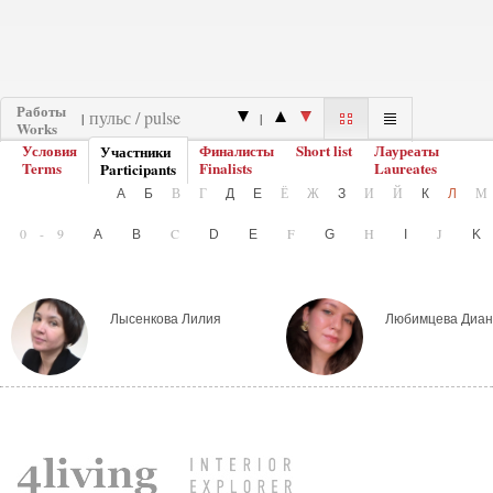
Работы
|
|
Works
Условия
Финалисты
Short list
Лауреаты
Участники
Terms
Finalists
Laureates
Participants
В
Г
Ё
Ж
И
Й
А
Б
Д
Е
З
К
Л
0-9
C
F
H
J
A
B
D
E
G
I
Лысенкова Лилия
Любимцева Диан