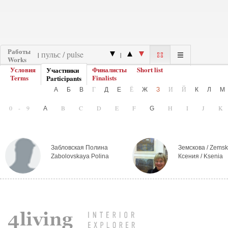
Работы
|
|
Works
Условия
Финалисты
Short list
Участники
Terms
Finalists
Participants
Г
Ё
И
Й
А
Б
В
Д
Е
Ж
З
К
Л
0-9
B
C
D
E
F
H
I
J
A
G
Забловская Полина
Земскова / Zems
Zabolovskaya Polina
Ксения / Ksenia