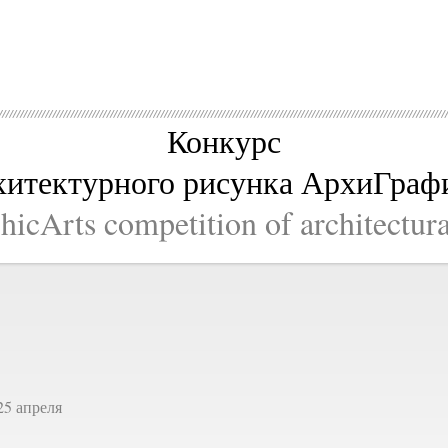
Конкурс
хитектурного рисунка АрхиГраф
icArts competition of architectur
25 апреля