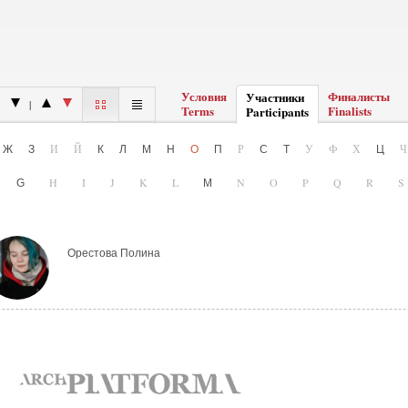
Условия
Финалисты
Участники
|
Terms
Finalists
Participants
Ё
И
Й
Р
У
Ф
Х
Ж
З
К
Л
М
Н
О
П
С
Т
Ц
F
H
I
J
K
L
N
O
P
Q
R
G
M
Орестова Полина