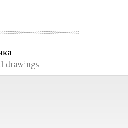
ика
al drawings