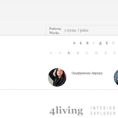
Работы
|
Works
Г
А
Б
В
Д
Е
0-9
B
C
D
E
A
Онуфриенко Аврора