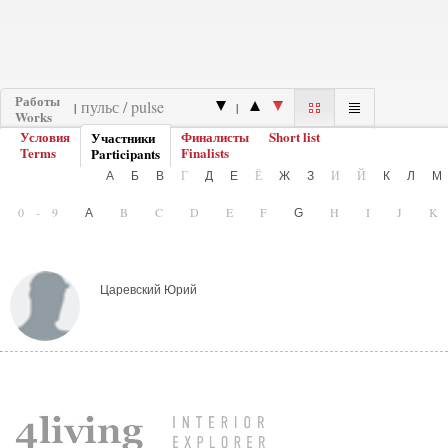
Работы
|
|
Works
Условия
Финалисты
Short list
Участники
Terms
Finalists
Participants
Г
Ё
И
Й
А
Б
В
Д
Е
Ж
З
К
Л
0-9
B
C
D
E
F
H
I
J
A
G
Царевский Юрий