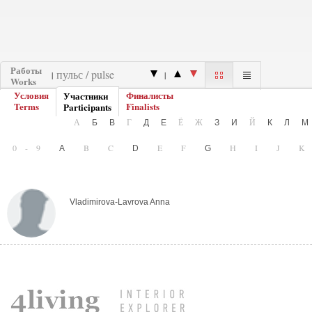
Работы
|
|
Works
Условия
Финалисты
Участники
Terms
Finalists
Participants
А
Г
Ё
Ж
Й
Б
В
Д
Е
З
И
К
Л
0-9
B
C
E
F
H
I
J
A
D
G
Vladimirova-Lavrova Anna