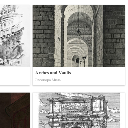
Arches and Vaults
Элеонора Миль