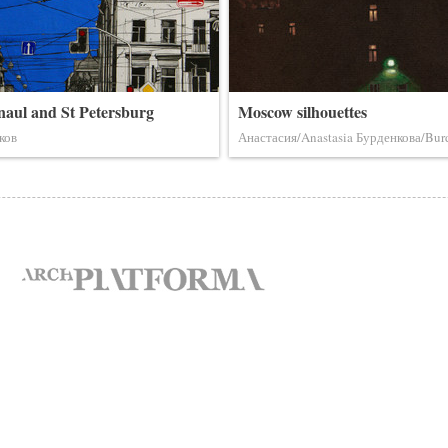
naul and St Petersburg
Moscow silhouettes
ков
Анастасия/Anastasia Бурденкова/Bu