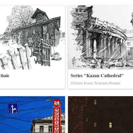
chaic
Series "Kazan Cathedral"
Zelenin Ioann Зеленин Иоанн/