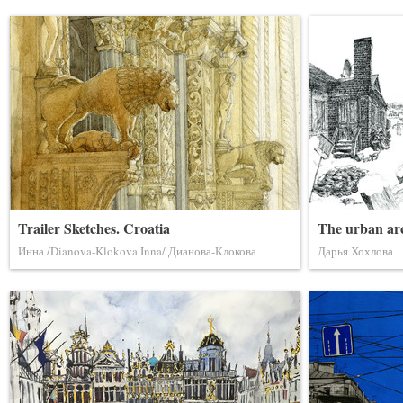
Trailer Sketches. Croatia
The urban ar
Инна /Dianova-Klokova Inna/ Дианова-Клокова
Дарья Хохлова