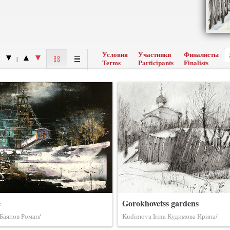
Условия
Участники
Финалисты
|
Terms
Participants
Finalists
e
Gorokhovetss gardens
Баянов Роман/
Kudimova Irina Кудимова Ирина/