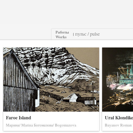
Работы
|
Works
Faroe Island
Ural Klondik
Марина/ Marina Богомазова/ Bogomazova
Bayanov Roman 