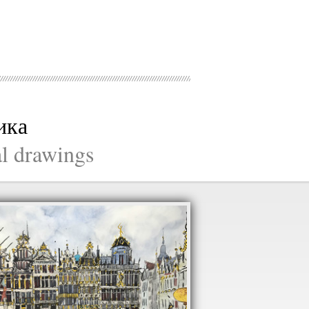
ика
al drawings