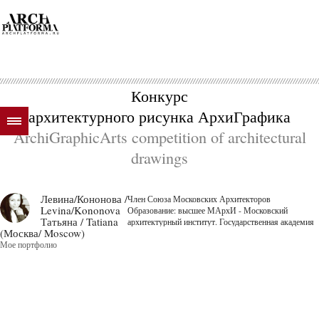
Конкурс
архитектурного рисунка АрхиГрафика
ArchiGraphicArts competition of architectural
drawings
Левина/Кононова /
Член Союза Московских Архитекторов
Levina/Kononova
Образование: высшее МАрхИ - Московский
Татьяна / Tatiana
архитектурный институт. Государственная академия
(Москва/ Moscow)
Специализация: Жилые и общественные здания
Мое портфолио
Member of the Union of the Moscow Architects higher
education MARCHI - Moscow...
далее