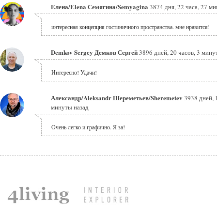
Елена/Elena Семягина/Semyagina
3874 дня, 22 часа, 27 ми
интересная концепция гостиничного пространства. мне нравится!
Demkov Sergey Демков Сергей
3896 дней, 20 часов, 3 мину
Интересно! Удачи!
Александр/Aleksandr Шереметьев/Sheremetev
3938 дней, 
минуты назад
Очень легко и графично. Я за!