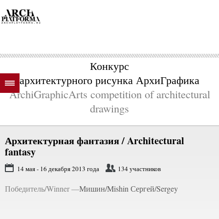
Конкурс
архитектурного рисунка АрхиГрафика
ArchiGraphicArts competition of architectural
drawings
Архитектурная фантазия /
Architectural
fantasy
14 мая - 16 декабря 2013 года
134 участников
Победитель/Winner —
Мишин/Mishin Сергей/Sergey