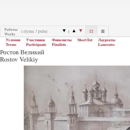
Работы
|
|
Works
Условия
Участники
Финалисты
Short list
Лауреаты
Terms
Participants
Finalists
Laureates
Ростов Великий
Rostov Velikiy