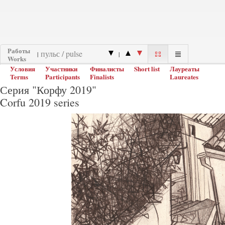
Работы
|
|
Works
Условия
Участники
Финалисты
Short list
Лауреаты
Terms
Participants
Finalists
Laureates
Серия "Корфу 2019"
Corfu 2019 series