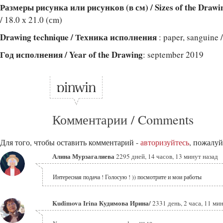
Размеры рисунка или рисунков (в см) / Sizes of the Drawi
/ 18.0 х 21.0 (сm)
Drawing technique / Техника исполнения
: paper, sanguine 
Год исполнения / Year of the Drawing
: september 2019
Комментарии / Comments
Для того, чтобы оставить комментарий -
авторизуйтесь
, пожалуй
Алина Мурзагалиева
2295 дней, 14 часов, 13 минут назад
Интересная подача ! Голосую ! )) посмотрите и мои работы
Kudimova Irina Кудимова Ирина/
2331 день, 2 часа, 11 ми