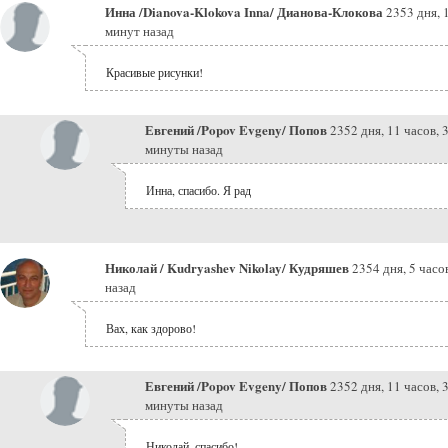
Инна /Dianova-Klokova Inna/ Дианова-Клокова
2353 дня, 
минут назад
Красивые рисунки!
Евгений /Popov Evgeny/ Попов
2352 дня, 11 часов, 
минуты назад
Инна, спасибо. Я рад
Николай / Kudryashev Nikolay/ Кудряшев
2354 дня, 5 часо
назад
Вах, как здорово!
Евгений /Popov Evgeny/ Попов
2352 дня, 11 часов, 
минуты назад
Николай, спасибо!