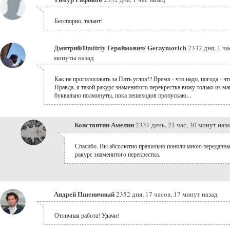
Бесспорно, талант!
Дмитрий/Dmitriy Гераймович/ Geraymovich
2332 дня, 1 ча
минуты назад
Как не проголосовать за Пять углов!? Время - что надо, погода - чт
Правда, я такой ракурс знаменитого перекрестка вижу только из м
буквально полминуты, пока пешеходов пропускаю...
Константин Амелин
2331 день, 21 час, 30 минут наз
Спасибо. Вы абсолютно правильно поняли мною переданн
ракурс знаменитого перекрестка.
Андрей Пшеничный
2352 дня, 17 часов, 17 минут назад
Отличная работа! Удачи!