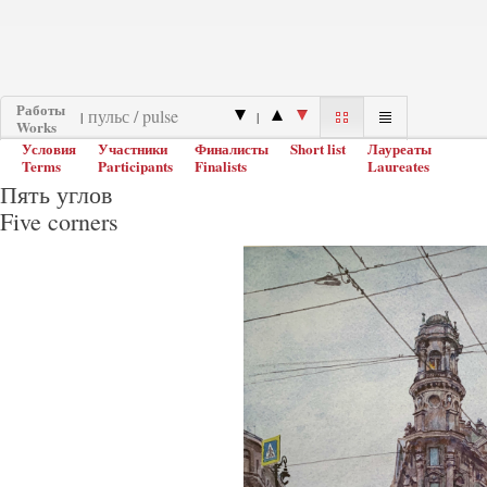
Работы
|
|
Works
Условия
Участники
Финалисты
Short list
Лауреаты
Terms
Participants
Finalists
Laureates
Пять углов
Five corners