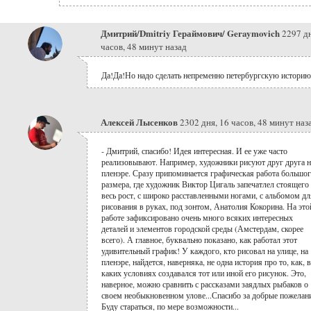
Дмитрий/Dmitriy Гераймович/ Geraymovich
2297 дн
часов, 48 минут назад
Да!Да!Но надо сделать непременно петербургскую историю
Алексей Лысенков
2302 дня, 16 часов, 48 минут наз
- Дмитрий, спасибо! Идея интересная. И ее уже часто
реализовывают. Например, художники рисуют друг друга н
пленэре. Сразу припоминается графическая работа большо
размера, где художник Виктор Цигаль запечатлел стоящего
весь рост, с широко расставленными ногами, с альбомом дл
рисования в руках, под зонтом, Анатолия Кокорина. На это
работе зафиксировано очень много всяких интересных
деталей и элементов городской среды (Амстердам, скорее
всего). А главное, буквально показано, как работал этот
удивительный график! У каждого, кто рисовал на улице, на
пленэре, найдется, наверняка, не одна история про то, как, в
каких условиях создавался тот или иной его рисунок. Это,
наверное, можно сравнить с рассказами заядлых рыбаков о
своем необыкновенном улове...Спасибо за добрые пожелан
Буду стараться, по мере возможности...