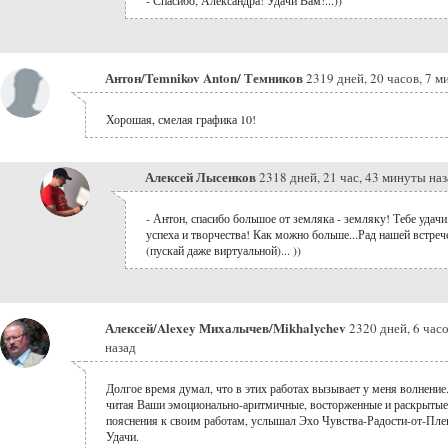
- Спасибо, Александра! Удачи Вам!...))
Антон/Temnikov Anton/ Темников
2319 дней, 20 часов, 7 м
Хорошая, смелая графика 10!
Алексей Лысенков
2318 дней, 21 час, 43 минуты на
- Антон, спасибо большое от земляка - земляку! Тебе удачи
успеха и творчества! Как можно больше...Рад нашей встреч
(пускай даже виртуальной)... ))
Алексей/Alexey Михалычев/Mikhalychev
2320 дней, 6 час
назад
Долгое время думал, что в этих работах вызывает у меня волнение
читая Ваши эмоционально-аритмичные, восторженные и раскрытые
пояснения к своим работам, услышал Эхо Чувства-Радости-от-Пле
Удачи.