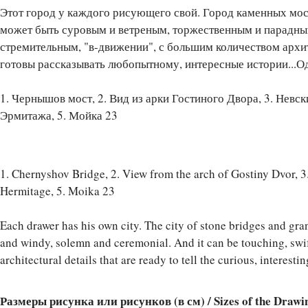
Этот город у каждого рисующего свой. Город каменных мо
может быть суровым и ветреным, торжественным и парадны
стремительным, "в-движении", с большим количеством архи
готовы рассказывать любопытному, интересные истории...Одн
1. Чернышов мост, 2. Вид из арки Гостиного Двора, 3. Невск
Эрмитажа, 5. Мойка 23
1. Chernyshov Bridge, 2. View from the arch of Gostiny Dvor, 3
Hermitage, 5. Moika 23
Each drawer has his own city. The city of stone bridges and gra
and windy, solemn and ceremonial. And it can be touching, swift
architectural details that are ready to tell the curious, interesting
Размеры рисунка или рисунков (в см) / Sizes of the Drawi