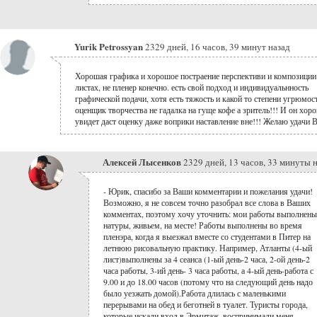
Yurik Petrossyan
2329 дней, 16 часов, 39 минут назад
Хорошая графика и хорошое постраение перспективи и композиции
листах, не пленер конечно. есть свой подход и индивидуальнность
графической подачи, хотя есть тяжость и какой то степени угрюмост
оценщик творчества не гадалка на гуще кофе а зритель!!! И он хор
увидет даст оценку даже воприки наставление вне!!! Желаю удачи 
Алексей Лысенков
2329 дней, 13 часов, 33 минуты 
- Юрик, спасибо за Ваши комментарии и пожелания удачи!
Возможно, я не совсем точно разобрал все слова в Ваших
комментах, поэтому хочу уточнить: мои работы выполнены
натуры, живьем, на месте! Работы выполнены во время
пленэра, когда я выезжал вместе со студентами в Питер на
летнюю рисовальную практику. Например, Атланты (4-ый
лист)выполнены за 4 сеанса (1-ый день-2 часа, 2-ой день-2
часа работы, 3-ий день- 3 часа работы, а 4-ый день-работа с
9.00 и до 18.00 часов (потому что на следующий день надо
было уезжать домой).Работа длилась с маленькими
перерывами на обед и беготней в туалет. Туристы города,
которые искали вход в Эрмитаж, воспринимали меня,