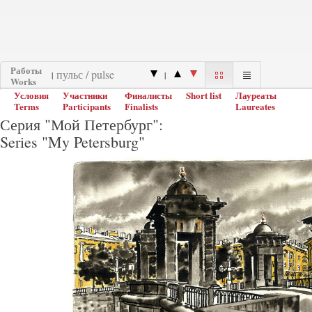
Работы
|
|
Works
Условия
Участники
Финалисты
Short list
Лауреаты
Terms
Participants
Finalists
Laureates
Серия "Мой Петербург":
Series "My Petersburg"