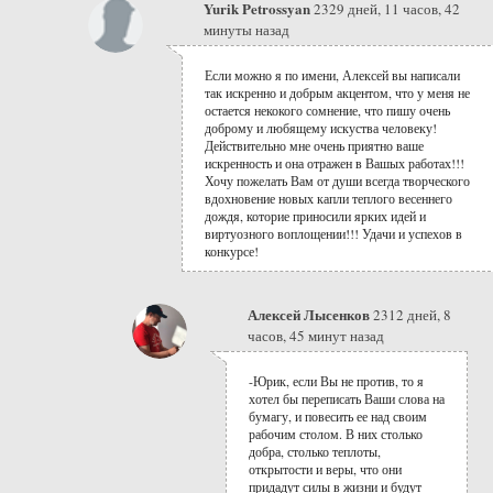
Yurik Petrossyan
2329 дней, 11 часов, 42
минуты назад
Если можно я по имени, Алексей вы написали
так искренно и добрым акцентом, что у меня не
остается некокого сомнение, что пишу очень
доброму и любящему искуства человеку!
Действительно мне очень приятно ваше
искренность и она отражен в Вашых работах!!!
Хочу пожелать Вам от души всегда творческого
вдохновение новых капли теплого весеннего
дождя, которие приносили ярких идей и
виртуозного воплощении!!! Удачи и успехов в
конкурсе!
Алексей Лысенков
2312 дней, 8
часов, 45 минут назад
-Юрик, если Вы не против, то я
хотел бы переписать Ваши слова на
бумагу, и повесить ее над своим
рабочим столом. В них столько
добра, столько теплоты,
открытости и веры, что они
придадут силы в жизни и будут