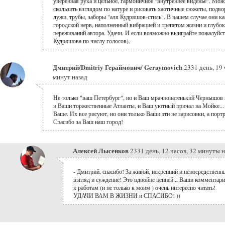
уверенная рука и цельное, гармоничное "внутреннее виденье". Мо
скользить взглядом по натуре и рисовать хаотичные сюжеты, подво
лужи, трубы, заборы "аля Кудряшов-стиль". В вашем случае они к
городской нерв, наполненный вибрацией и трепетом жизни и глубо
переживаний автора. Удачи. И если возможно выиграйте пожалуйста
Кудряшова по числу голосов).
Дмитрий/Dmitriy Гераймович/ Geraymovich
2331 день, 19 
минут назад
Не только "ваш Петербург", но и Ваш мрачноватенький Чернышов 
и Ваши торжественные Атланты, и Ваш уютный причал на Мойке...
Ваше. Их все рисуют, но они только Ваши эти не зарисовки, а порт
Спасибо за Ваш наш город!
Алексей Лысенков
2331 день, 12 часов, 32 минуты 
- Дмитрий, спасибо! За живой, искренний и непосредственн
взгляд и суждение! Это вдвойне ценней... Ваши комментар
к работам (и не только к моим ) очень интересно читать!
УДАЧИ ВАМ В ЖИЗНИ и СПАСИБО! ))