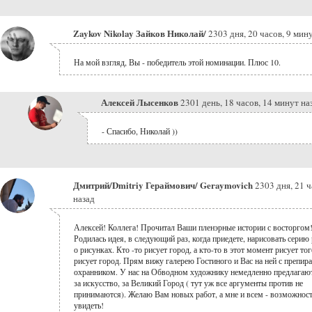
Zaykov Nikolay Зайков Николай/
2303 дня, 20 часов, 9 мин
На мой взгляд, Вы - победитель этой номинации. Плюс 10.
Алексей Лысенков
2301 день, 18 часов, 14 минут на
- Спасибо, Николай ))
Дмитрий/Dmitriy Гераймович/ Geraymovich
2303 дня, 21 ч
назад
Алексей! Коллега! Прочитал Ваши пленэрные истории с восторгом
Родилась идея, в следующий раз, когда приедете, нарисовать серию
о рисунках. Кто -то рисует город, а кто-то в этот момент рисует тог
рисует город. Прям вижу галерею Гостиного и Вас на ней с препи
охранником. У нас на Обводном художнику немедленно предлагаю
за искусство, за Великий Город ( тут уж все аргументы против не
принимаются). Желаю Вам новых работ, а мне и всем - возможност
увидеть!