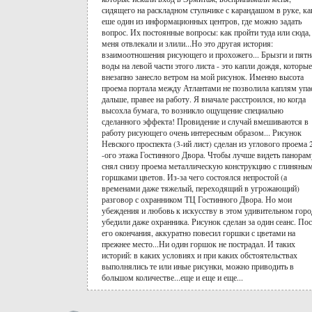
сидящего на раскладном стульчике с карандашом в руке, ка
еше один из информационных центров, где можно задать
вопрос. Их постоянные вопросы: как пройти туда или сюда,
меня отвлекали и злили...Но это другая история:
взаимоотношения рисующего и прохожего... Брызги и пятн
воды на левой части этого листа - это капли дождя, которые
внезапно занесло ветром на мой рисунок. Именно высота
проема портала между Атлантами не позволила каплям упа
дальше, правее на работу. Я вначале расстроился, но когда
высохла бумага, то возникло ощущение специально
сделанного эффекта! Провидение и случай вмешиваются в
работу рисующего очень интересным образом... Рисунок
Невского проспекта (3-ий лист) сделан из углового проема 
-ого этажа Гостинного Двора. Чтобы лучше видеть панорам
снял снизу проема металлическую конструкцию с глиняны
горшками цветов. Из-за чего состоялся непростой (а
временами даже тяжелый, переходящий в угрожающий)
разговор с охранником ТЦ Гостинного Двора. Но мои
убеждения и любовь к искусству в этом удивительном горо
убедили даже охранника. Рисунок сделан за один сеанс. По
его окончания, аккуратно повесил горшки с цветами на
прежнее место...Ни один горшок не пострадал. И таких
историй: в каких условиях и при каких обстоятельствах
выполнялись те или иные рисунки, можно приводить в
большом количестве...еще и еще и еще...