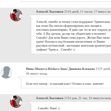
Алексей Лысенков
2318 дней, 11 часов, 17 минут на
Алексей, спасибо за теплые слова поддержки! Удивительно,
как точно Вы смогли сформулировать мои эмоции в
текстовых комментариях. Я даже сам это не мог открыть д
себя. А Вы сделали, да еще так убедительно и поэтично!
Спасибо! Для меня Ваши слова дороги...Желаю Вам также
удачи! Нахожусь под большим впечатлением от Ваших
рисунков путешествий - настоящих жемчужин архитектурн
графики! Удачи и ...Спасибо! ))
Инна /Dianova-Klokova Inna/ Дианова-Клокова
2325 дней,
46 минут назад
Если этот пленэр - то высший класс! Респект и плюс, конечно!
Алексей Лысенков
2324 дня, 21 час, 24 минуты наза
- Спасибо, Инна! ))