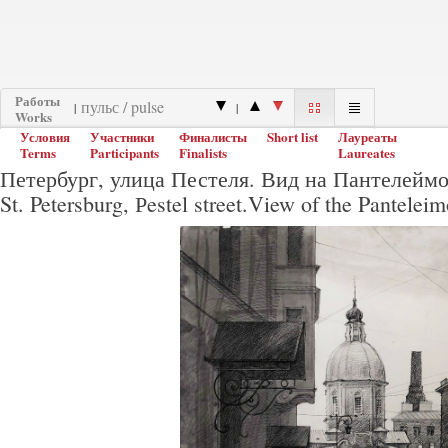
Работы
|
|
Works
Условия
Участники
Финалисты
Short list
Лауреаты
Terms
Participants
Finalists
Laureates
Петербург, улица Пестеля. Вид на Пантелейм
St. Petersburg, Рestel street.View of the Pantelei