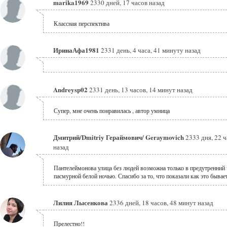
marika1969
2330 дней, 17 часов назад
Классная перспектива
ИринаАфа1981
2331 день, 4 часа, 41 минуту назад
Andreysp02
2331 день, 13 часов, 14 минут назад
Супер, мне очень понравилась , автор умница
Дмитрий/Dmitriy Гераймович/ Geraymovich
2333 дня, 22 ч
назад
Пантелеймонова улица без людей возможна только в предутренний 
пасмурной белой ночью. Спасибо за то, что показали как это бывае
Лилия Лысенкова
2336 дней, 18 часов, 48 минут назад
Прелестно!!