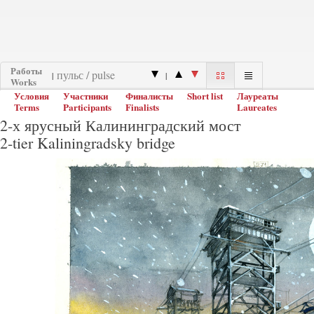
Работы
|
|
Works
Условия
Участники
Финалисты
Short list
Лауреаты
Terms
Participants
Finalists
Laureates
2-х ярусный Калининградский мост
2-tier Kaliningradsky bridge