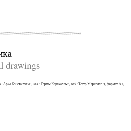
ика
al drawings
3 "Арка Константина", №4 "Термы Каракаллы", №5 "Театр Марчелло"), формат А3,