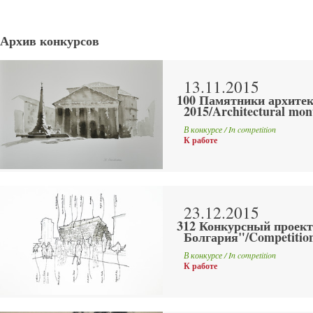
Архив конкурсов
13.11.2015
100 Памятники архите
2015/Architectural mo
В конкурсе / In competition
К работе
23.12.2015
312 Конкурсный проект
Болгария"/Competition
В конкурсе / In competition
К работе