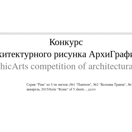
Конкурс
хитектурного рисунка АрхиГраф
icArts competition of architectur
Серия "Рим" из 5-ти листов (№1 "Пантеон", №2 "Колонна Траяна", №
акварель, 2015/Serie "Rome" of 5 sheets...
далее