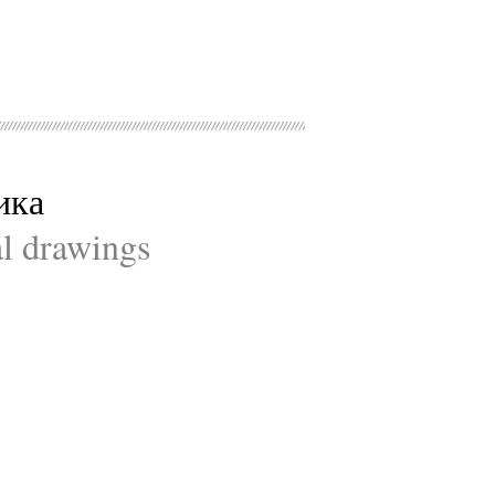
ика
al drawings