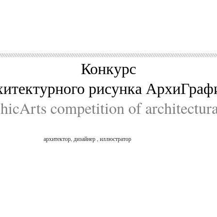
Конкурс
хитектурного рисунка АрхиГраф
icArts competition of architectur
архитектор, дизайнер , иллюстратор