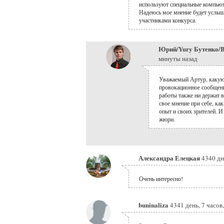
используют специальные компьют
Надеюсь мое мнение будет услыш
участниками конкурса.
Юрий/Yury Бутенко/B
минуты назад
Уважаемый Артур, какую
провокационное сообщени
работы также ни держат в
свое мнение при себе, ка
опыт и своих зрителей. И
жюри.
Александра Елецкая
4340 дн
Очень интересно!
buninaliza
4341 день, 7 часов