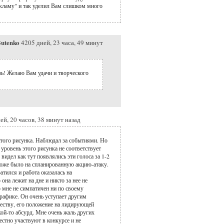
екламу" и так уделил Вам слишком много
utenko
4205 дней, 23 часа, 49 минут
зь! Желаю Вам удачи и творческого
ей, 20 часов, 38 минут назад
этого рисунка. Наблюдал за событиями. Но
 уровень этого рисунка не соответствует
видел как тут появлялись эти голоса за 1-2
оже было на спланированную акцию-атаку.
атился и работа оказалась на
она лежит на дне и никто за нее не
р мне не симпатичен ни по своему
рафике. Он очень уступает другим
честву, его положение на лидирующей
кой-то абсурд. Мне очень жаль других
естно участвуют в конкурсе и не