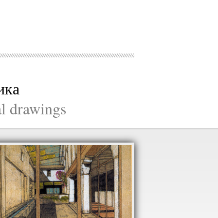
ика
al drawings