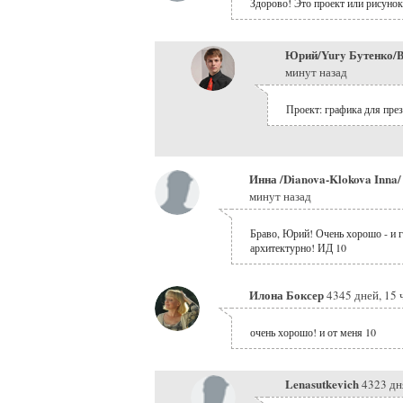
Здорово! Это проект или рисунок
Юрий/Yury Бутенко/B
минут назад
Проект: графика для през
Инна /Dianova-Klokova Inna
минут назад
Браво, Юрий! Очень хорошо - и г
архитектурно! ИД 10
Илона Боксер
4345 дней, 15 
очень хорошо! и от меня 10
Lenasutkevich
4323 дн