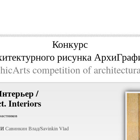
Конкурс
хитектурного рисунка АрхиГраф
icArts competition of architectur
Интерьер /
t. Interiors
частников
И
Савинкин Влад/Savinkin Vlad