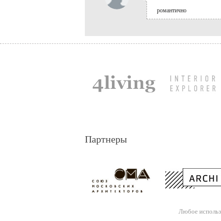
романтично
Партнеры
Любое использ