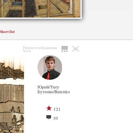
Short list
Режим отображения
View
Юрий/Yury
Бутенко/Butenko
121
10