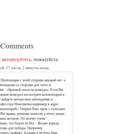
 Comments
-
авторизуйтесь
, пожалуйста
ей, 17 часов, 2 минуты назад
Провокации с моей стороны никакой нет, а
аблюдение со стороны для этого и
в - обратной связи на конкурсе. Если Вас
тников конкурса посмотрите комментарии в
 найдете интересные наблюдения и
офессора Максимова например в адрес
омментарий). Уверяю Ваш трюк с голосами
е. Вы правы, решение выносит в итоге жюри
йших авторов. По моему очень
аю, это будете не Вы... Желаю впредь
етоды для победы. Например
урную графику. Больше я не буду Вам