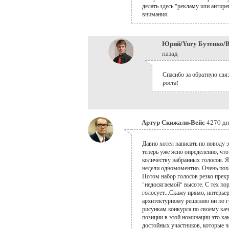
делать здесь "рекламу или антир
внимания.
Юрий/Yury Бутенко/B
назад
Спасибо за обратную свя
роста!
Артур Скижали-Вейс
4270 дн
Давно хотел написать по поводу 
теперь уже ясно определенно, что
количеству набранных голосов. Я 
недели одномоментно. Очень пох
Потом набор голосов резко прекр
"недосягаемой" высоте. С тех пор 
голосует...Скажу прямо, интерье
архитектурному решению ни по г
рисункам конкурса по своему ка
позиции в этой номинации это ка
достойных участников, которые ч