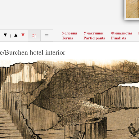
Условия
Участники
Финалисты
|
Terms
Participants
Finalists
/Burchen hotel interior