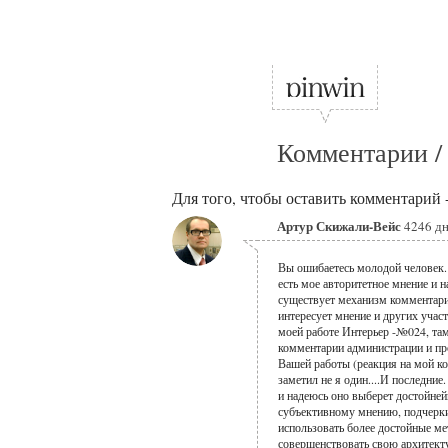
Комментарии /
Для того, чтобы оставить комментарий 
Артур Скижали-Вейс
4246 дн
Вы ошибаетесь молодой человек. 
есть мое авторитетное мнение и н
существует механизм комментарие
интересует мнение и других учас
моей работе Интерьер -№024, там
комментарии администрации и пр
Вашей работы (реакция на мой к
заметил не я один....И последни
и надеюсь оно выберет достойне
субъективному мнению, подчеркив
использовать более достойные м
совершенствовать свою архитект