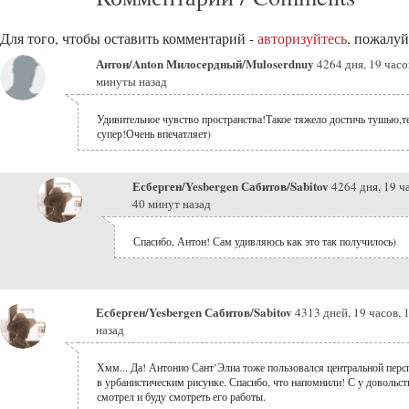
Для того, чтобы оставить комментарий -
авторизуйтесь
, пожалуй
Антон/Anton Милосердный/Muloserdnuy
4264 дня, 19 часо
минуты назад
Удивительное чувство пространства!Такое тяжело достичь тушью,т
супер!Очень впечатляет)
Есберген/Yesbergen Сабитов/Sabitov
4264 дня, 19 ч
40 минут назад
Спасибо, Антон! Сам удивляюсь как это так получилось)
Есберген/Yesbergen Сабитов/Sabitov
4313 дней, 19 часов, 
назад
Хмм... Да! Антонио Сант’Элиа тоже пользовался центральной перс
в урбанистическим рисунке. Спасибо, что напомнили! С у довольс
смотрел и буду смотреть его работы.