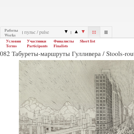
Работы
|
|
Works
Условия
Участники
Финалисты
Short list
Terms
Participants
Finalists
082 Табуреты-маршруты Гулливера / Stools-route