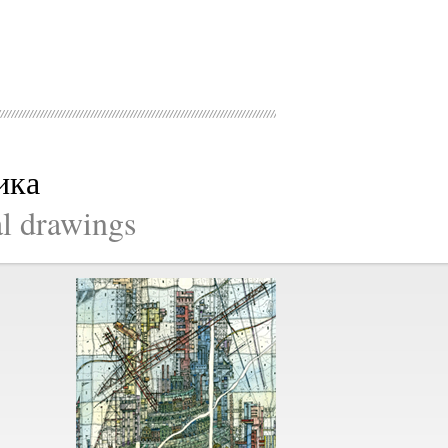
ика
al drawings