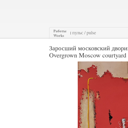
Работы
|
Works
Заросший московский двори
Overgrown Moscow courtyard