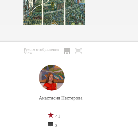
Режим отображения
View
Анастасия Нестерова
41
2