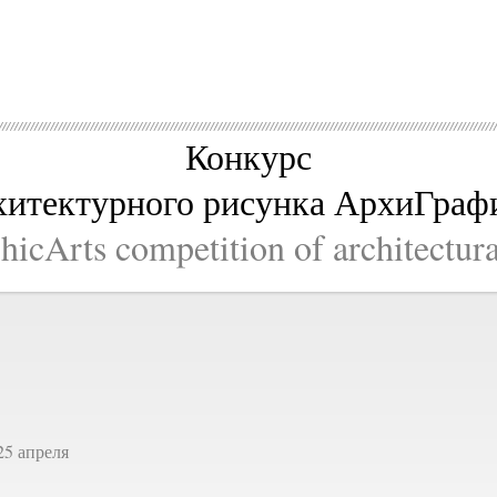
Конкурс
хитектурного рисунка АрхиГраф
icArts competition of architectur
25 апреля