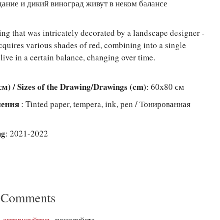
дание и дикий виноград живут в неком балансе
ing that was intricately decorated by a landscape designer -
cquires various shades of red, combining into a single
live in a certain balance, changing over time.
) / Sizes of the Drawing/Drawings (cm)
: 60х80 см
лнения
: Tinted paper, tempera, ink, pen / Тонированная
ng
: 2021-2022
 Comments