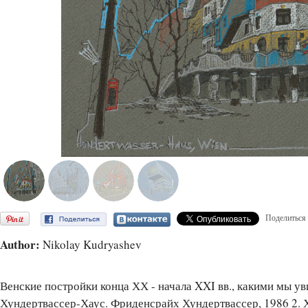
Поделиться
Author:
Nikolay Kudryashev
Венские постройки конца ХХ - начала XXI вв., какими мы ув
Хундертвассер-Хаус. Фриденсрайх Хундертвассер, 1986 2. Х