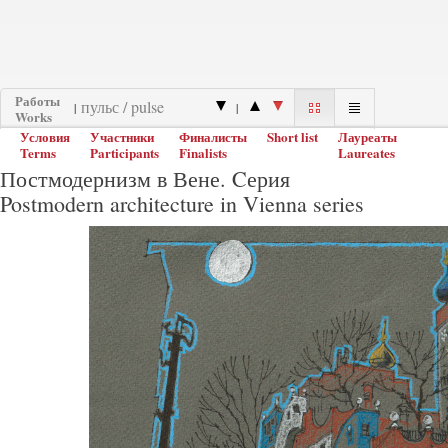
Работы
|
|
Works
Условия
Участники
Финалисты
Short list
Лауреаты
Terms
Participants
Finalists
Laureates
Постмодернизм в Вене. Cерия
Postmodern architecture in Vienna series