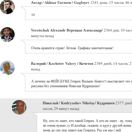
Ахсар / Akhsar Гаглоев / Gagloyev
2341 день, 15 часов, 46 
10
Veretschak Alexandr Верещак Александр/
2364 дня, 10 час
минуты назад
Очень нравится серия! Легкая. Графика замечательная!
Валерий / Kochetov Valery / Кочетов
2389 дней, 14 часов, 
назад
А почему на ФЕЙСБУКЕ Генрих Вильям (Бинго?) выставляет это 
рисунки без упоминания Николая Кудряшова?
Николай / Kudryashev Nikolay/ Кудряшев
2377 дней
часов, 29 минут назад
Ну, кто-то знает, кто такой Генрих. А кто не знает - ну, том
не очень нужно.))) И вообще, скажем, в кругу друзей жены
меня до сих пор знают как Генриха. Раз уж мы с ней