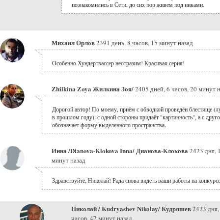
познакомились в Сети, до сих пор живем под никами.
Михаил Орлов
2391 день, 8 часов, 15 минут назад
Особенно Хундертвассер неотразим! Красивая серия!
Zhilkina Zoya Жилкина Зоя/
2405 дней, 6 часов, 20 минут 
Дорогой автор! По моему, приём с обводкой проведён блестяще (л
в прошлом году): с одной стороны придаёт "картинность", а с друг
обозначает форму выделенного пространства.
Инна /Dianova-Klokova Inna/ Дианова-Клокова
2423 дня, 
минут назад
Здравствуйте, Николай! Рада снова видеть ваши работы на конкурсе
Николай / Kudryashev Nikolay/ Кудряшев
2423 дня,
часов, 47 минут назад