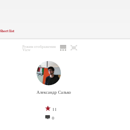
Short list
Режим отображения
View
Александр Салько
11
0