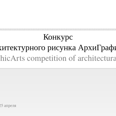
Конкурс
хитектурного рисунка АрхиГраф
icArts competition of architectur
25 апреля