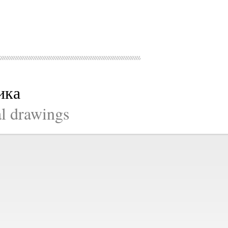
ика
al drawings