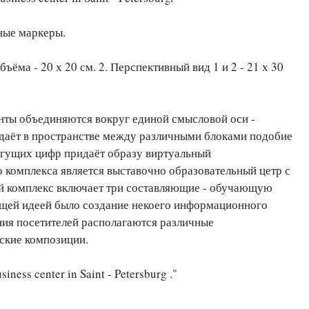
ные маркеры.
ъёма - 20 х 20 см. 2. Перспективный вид 1 и 2 - 21 х 30
ты объединяются вокруг единой смысловой оси -
здаёт в пространстве между различными блоками подобие
бегущих цифр придаёт образу виртуальный
комплекса является выставочно образовательный цетр с
й комплекс включает три составляющие - обучающую
щей идеей было создание некоего информационного
ения посетителей располагаются различные
ские композиции.
usiness center in Saint - Petersburg ."