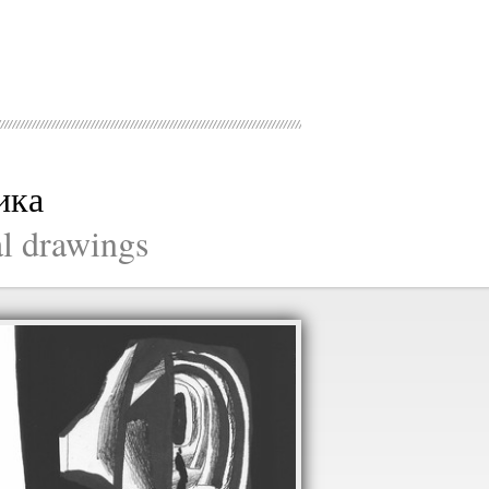
ика
al drawings