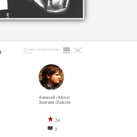
Режим отображения
r
View
Алексей /Alexei
Залезин /Zalezin
24
2