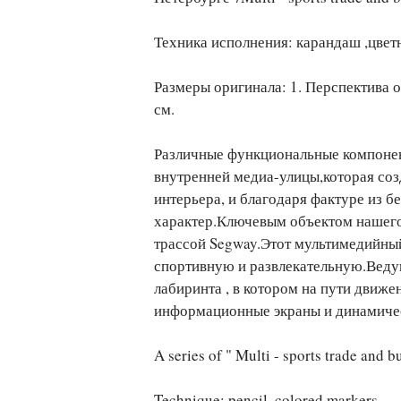
Техника исполнения: карандаш ,цвет
Размеры оригинала: 1. Перспектива об
см.
Различные функциональные компонен
внутренней медиа-улицы,которая со
интерьера, и благодаря фактуре из 
характер.Ключевым объектом нашего 
трассой Segway.Этот мультимедийны
спортивную и развлекательную.Веду
лабиринта , в котором на пути движ
информационные экраны и динамиче
A series of " Multi - sports trade and b
Technique: pencil, colored markers .