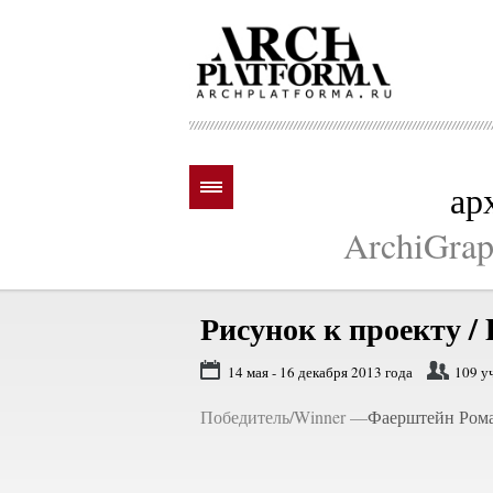
ар
ArchiGraph
Рисунок к проекту /
14 мая - 16 декабря 2013 года
109 у
Победитель/Winner —
Фаерштейн Роман