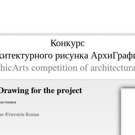
Конкурс
хитектурного рисунка АрхиГраф
icArts competition of architectur
Drawing for the project
частников
 /Feierstein Roman