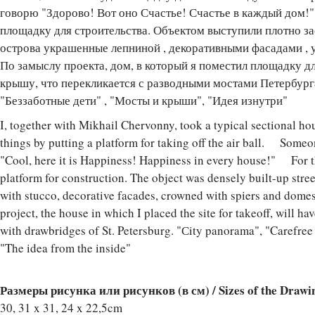
говорю "Здорово! Вот оно Счастье! Счастье в каждый дом!"
площадку для строительства. Объектом выступили плотно з
острова украшенные лепниной , декоративными фасадами ,
По замыслу проекта, дом, в который я поместил площадку дл
крышу, что перекликается с разводными мостами Петербург
"Беззаботные дети" , "Мосты и крыши", "Идея изнутри"
I, together with Mikhail Chervonny, took a typical sectional ho
things by putting a platform for taking off the air ball. Someo
"Cool, here it is Happiness! Happiness in every house!" For the
platform for construction. The object was densely built-up stre
with stucco, decorative facades, crowned with spiers and dome
project, the house in which I placed the site for takeoff, will h
with drawbridges of St. Petersburg. "Сity panorama", "Carefree 
"The idea from the inside"
Размеры рисунка или рисунков (в см) / Sizes of the Drawi
30, 31 x 31, 24 x 22,5cm