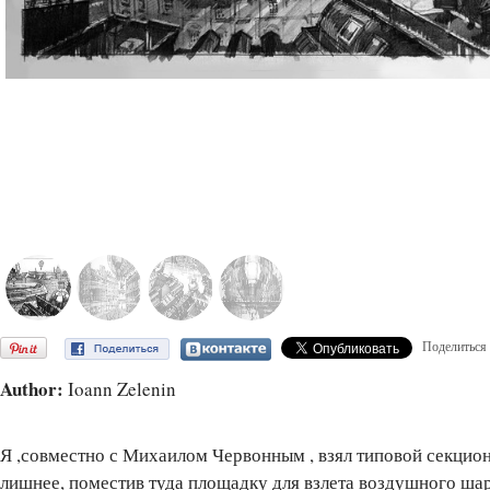
Поделиться
Author:
Ioann Zelenin
Я ,совместно с Михаилом Червонным , взял типовой секцион
лишнее, поместив туда площадку для взлета воздушного шара