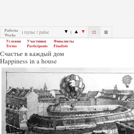
Работы
|
|
Works
Условия
Участники
Финалисты
Terms
Participants
Finalists
Счастье в каждый дом
Happiness in a house