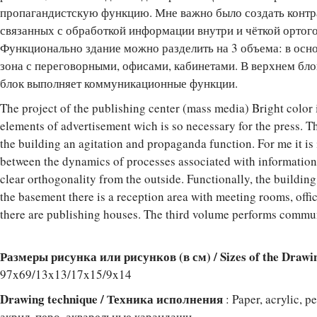
пропагандистскую функцию. Мне важно было создать контр
связанных с обработкой информации внутри и чёткой ортог
Функционально здание можно разделить на 3 объема: в ос
зона с переговорными, офисами, кабинетами. В верхнем блок
блок выполняет коммуникационные функции.
The project of the publishing center (mass media) Bright color 
elements of advertisement wich is so necessary for the press. Th
the building an agitation and propaganda function. For me it is 
between the dynamics of processes associated with information 
clear orthogonality from the outside. Functionally, the building
the basement there is a reception area with meeting rooms, offic
there are publishing houses. The third volume performs commun
Размеры рисунка или рисунков (в см) / Sizes of the Drawi
97x69/13x13/17x15/9x14
Drawing technique / Техника исполнения
: Paper, acrylic, p
акрил, перо, акварельные карандаши.