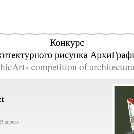
Конкурс
хитектурного рисунка АрхиГраф
icArts competition of architectur
ct
25 апреля