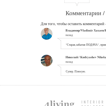
Комментарии /
Для того, чтобы оставить комментарий 
Владимир/Vladimir Хахаев/
назад
"Старая,забытая ПОДАЧА", прият
Николай / Kudryashev Nikol
назад
Супер. Плюсую.