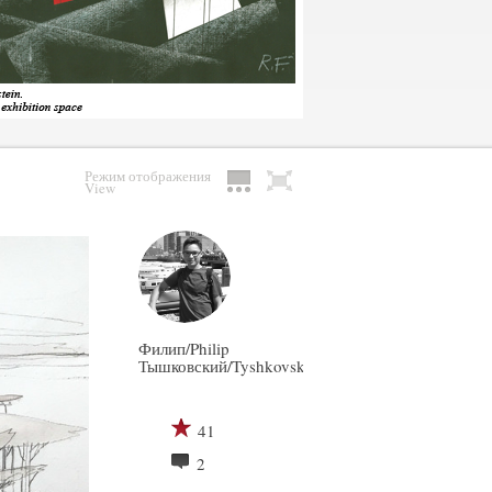
Режим отображения
View
Филип/Philip
Тышковский/Tyshkovskiy
41
2