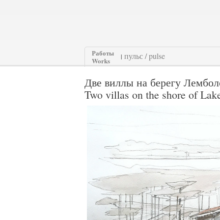
Работы
|
Works
Две виллы на берегу Лембол
Two villas on the shore of La