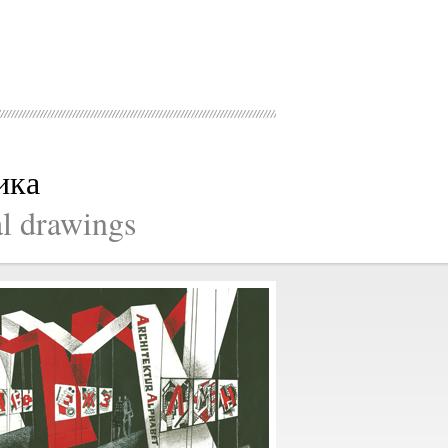
ика
al drawings