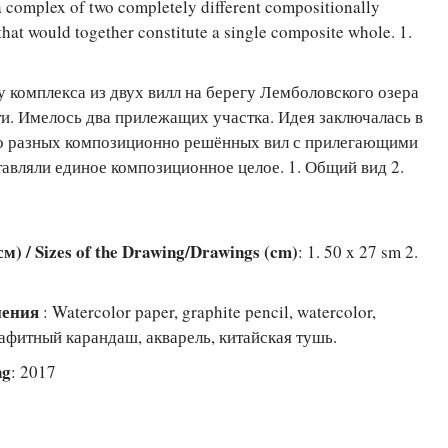
 a complex of two completely different compositionally
 that would together constitute a single composite whole. 1.
у комплекса из двух вилл на берегу Лемболовского озера
ти. Имелось два прилежащих участка. Идея заключалась в
о разных композиционно решённых вил с прилегающими
тавляли единое композиционное целое. 1. Общий вид 2.
) / Sizes of the Drawing/Drawings (cm)
: 1. 50 x 27 sm 2.
лнения
: Watercolor paper, graphite pencil, watercolor,
рафитный карандаш, акварель, китайская тушь.
ng
: 2017