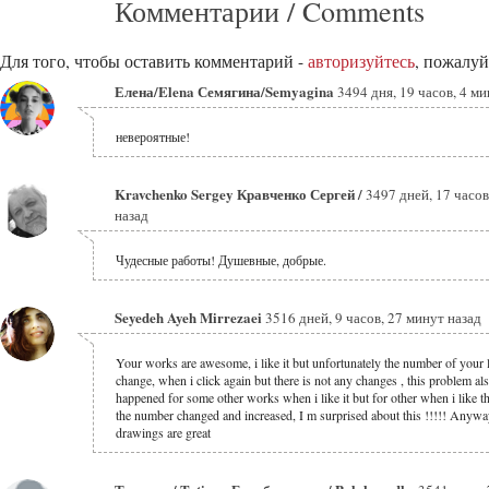
Комментарии / Comments
Для того, чтобы оставить комментарий -
авторизуйтесь
, пожалуй
Елена/Elena Семягина/Semyagina
3494 дня, 19 часов, 4 м
невероятные!
Kravchenko Sergey Кравченко Сергей /
3497 дней, 17 часов
назад
Чудесные работы! Душевные, добрые.
Seyedeh Ayeh Mirrezaei
3516 дней, 9 часов, 27 минут назад
Your works are awesome, i like it but unfortunately the number of your 
change, when i click again but there is not any changes , this problem al
happened for some other works when i like it but for other when i like 
the number changed and increased, I m surprised about this !!!!! Anyw
drawings are great