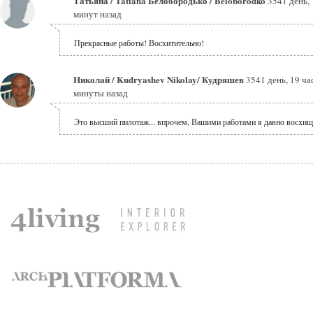
Татьяна / Tatiana Белобородько / Beloborodko
3541 день, 
минут назад
Прекрасные работы! Восхитительно!
Николай / Kudryashev Nikolay/ Кудряшев
3541 день, 19 ча
минуты назад
Это высший пилотаж... впрочем, Вашими работами я давно восхищ