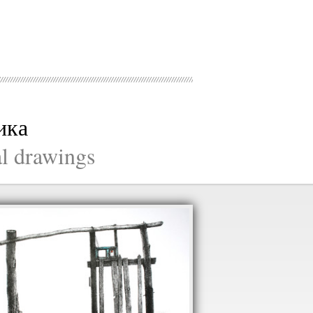
ика
al drawings