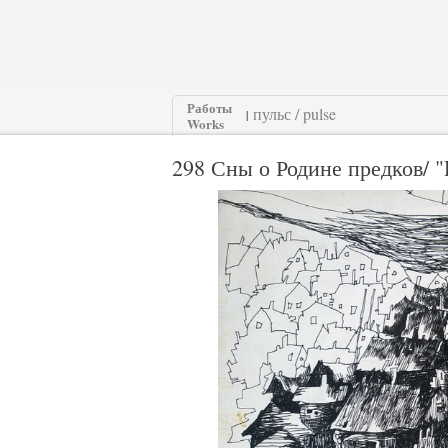
Работы
|
Works
298 Сны о Родине предков/ "D