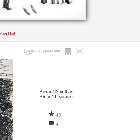
Short list
Режим отображения
View
Антон/Temnikov
Anton/ Темников
40
4