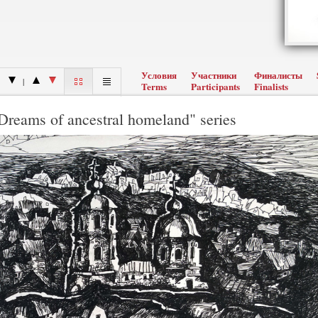
Условия
Участники
Финалисты
|
Terms
Participants
Finalists
reams of ancestral homeland" series