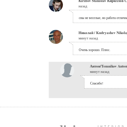
Кirillov Stanislav Кириллов 
назад
сны не веселые, но работа отличн
Николай / Kudryashev Nikol
минут назад
Очень хорошо. Плюс.
Антон/Temnikov Anto
минут назад
Спасибо!