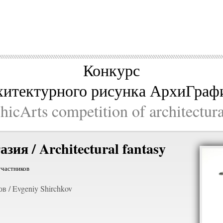
Конкурс
хитектурного рисунка АрхиГраф
icArts competition of architectur
ия / Architectural fantasy
участников
 / Evgeniy Shirchkov