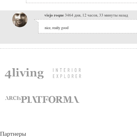
viejo roque
3464 дня, 12 часов, 33 минуты назад
nice, really good
Партнеры