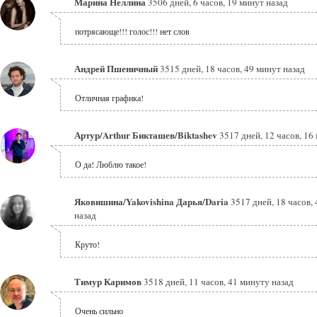
Марина Неллина
3506 дней, 6 часов, 19 минут назад
потрясающе!!! голос!!! нет слов
Андрей Пшеничный
3515 дней, 18 часов, 49 минут назад
Отличная графика!
Артур/Arthur Бикташев/Biktashev
3517 дней, 12 часов, 16
О да! Люблю такое!
Яковишина/Yakovishina Дарья/Daria
3517 дней, 18 часов,
назад
Круто!
Тимур Каримов
3518 дней, 11 часов, 41 минуту назад
Очень сильно