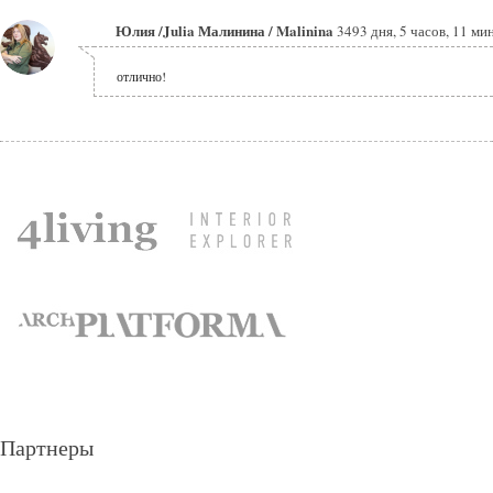
Юлия /Julia Малинина / Malinina
3493 дня, 5 часов, 11 ми
отлично!
Партнеры