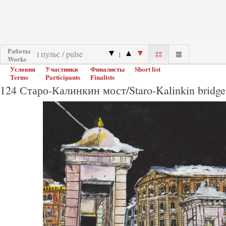
Работы
|
|
Works
Условия
Участники
Финалисты
Short list
Terms
Participants
Finalists
124 Старо-Калинкин мост/Staro-Kalinkin bridge