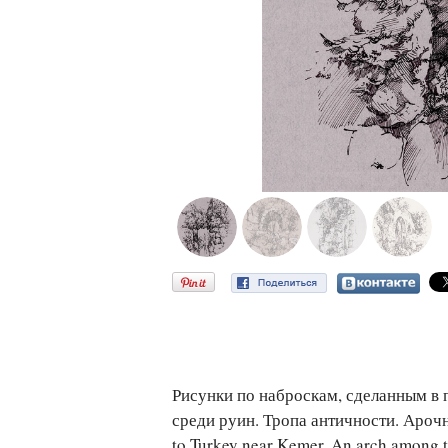
Рисунки по наброскам, сделанным в 
среди руин. Тропа античности. Арочна
to Turkey near Kemer. An arch among the