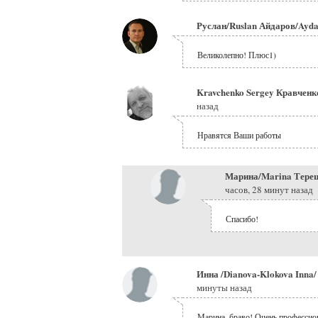
Руслан/Ruslan Айдаров/Ayd
Великолепно! Плюс1)
Kravchenko Sergey Кравченко
назад
Нравятся Ваши работы
Марина/Marina Тереш
часов, 28 минут назад
Спасибо!
Инна /Dianova-Klokova Inna
минуты назад
Марина, браво! Очень профессио