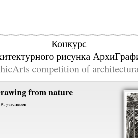
Конкурс
хитектурного рисунка АрхиГраф
icArts competition of architectur
rawing from nature
191 участников