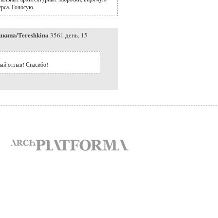
рса. Голосую.
кина/Tereshkina
3561 день, 15
ный отзыв! Спасибо!