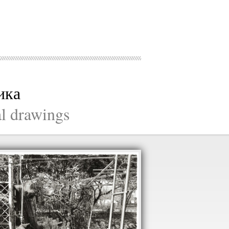
ика
al drawings