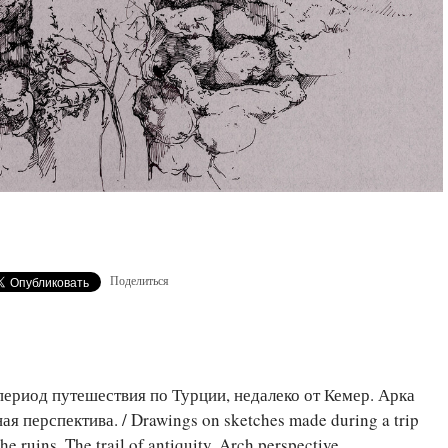
Поделиться
период путешествия по Турции, недалеко от Кемер. Арка
я перспектива. / Drawings on sketches made during a trip
 ruins. The trail of antiquity. Arch perspective.