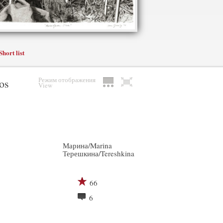
Short list
Режим отображения
os
View
Марина/Marina
Терешкина/Tereshkina
66
6