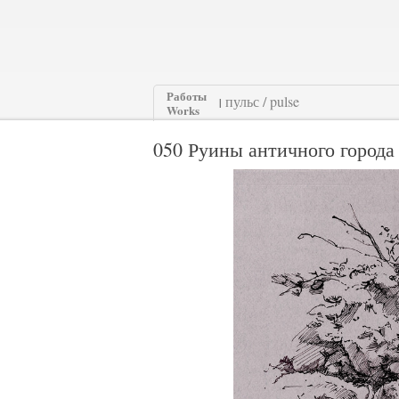
Работы
|
Works
050 Руины античного города О