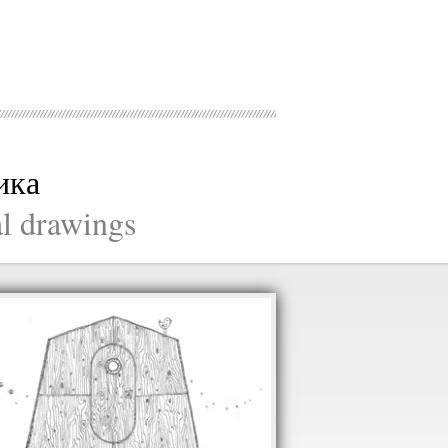
ика
al drawings