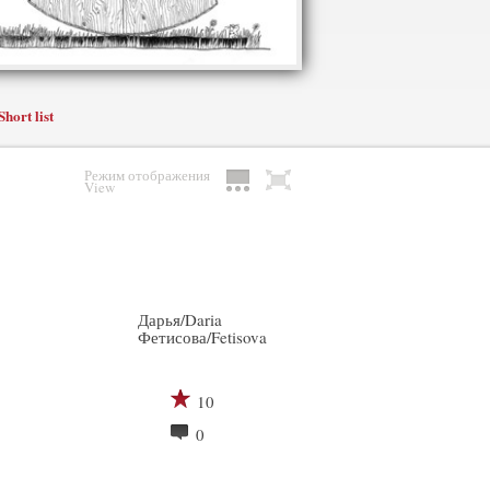
Short list
Режим отображения
View
Дарья/Daria
Фетисова/Fetisova
10
0