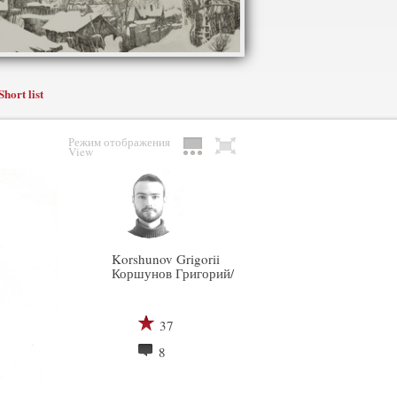
Short list
Режим отображения
View
Korshunov Grigorii
Коршунов Григорий/
37
8