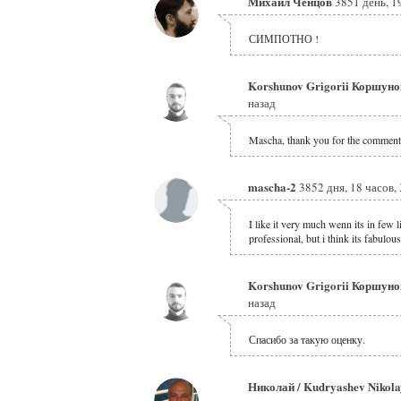
Михаил Ченцов
3851 день, 1
СИМПОТНО !
Korshunov Grigorii Коршуно
назад
Mascha, thank you for the comment
mascha-2
3852 дня, 18 часов,
I like it very much wenn its in few 
professional, but i think its fabulous
Korshunov Grigorii Коршуно
назад
Спасибо за такую оценку.
Николай / Kudryashev Nikol