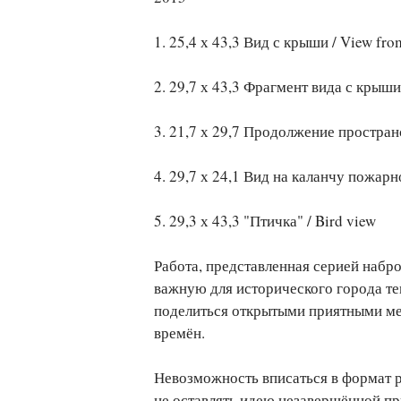
1. 25,4 х 43,3 Вид с крыши / View fro
2. 29,7 х 43,3 Фрагмент вида с крыши 
3. 21,7 х 29,7 Продолжение пространс
4. 29,7 х 24,1 Вид на каланчу пожарной
5. 29,3 х 43,3 "Птичка" / Bird view
Работа, представленная серией набро
важную для исторического города те
поделиться открытыми приятными мес
времён.
Невозможность вписаться в формат р
не оставлять идею незавершённой пр