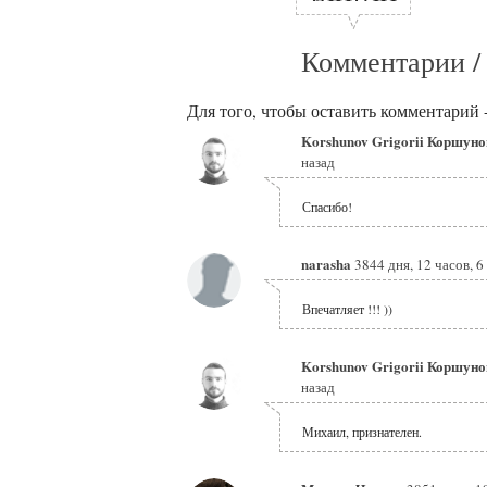
Комментарии /
Для того, чтобы оставить комментарий 
Korshunov Grigorii Коршуно
назад
Спасибо!
narasha
3844 дня, 12 часов, 6
Впечатляет !!! ))
Korshunov Grigorii Коршуно
назад
Михаил, признателен.