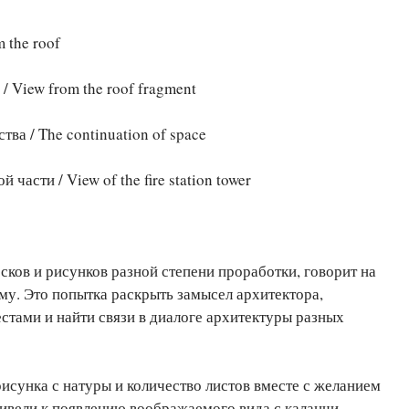
m the roof
/ View from the roof fragment
тва / The continuation of space
 части / View of the fire station tower
сков и рисунков разной степени проработки, говорит на
му. Это попытка раскрыть замысел архитектора,
тами и найти связи в диалоге архитектуры разных
исунка с натуры и количество листов вместе с желанием
ивели к появлению воображаемого вида с каланчи