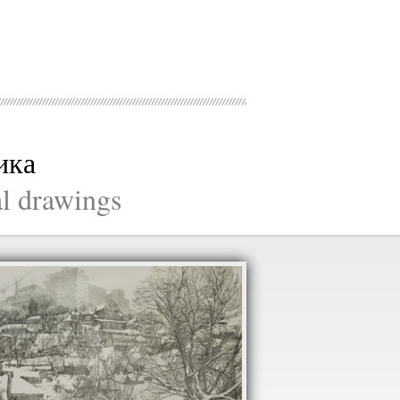
ика
al drawings