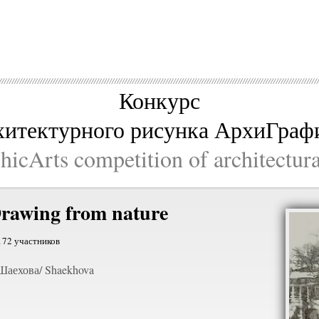
Конкурс
хитектурного рисунка АрхиГраф
icArts competition of architectur
rawing from nature
172 участников
Шаехова/ Shaekhova