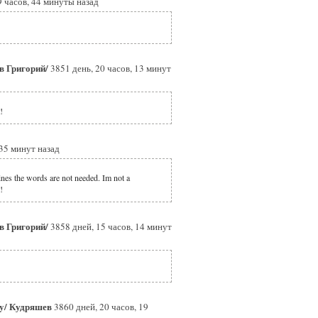
9 часов, 44 минуты назад
в Григорий/
3851 день, 20 часов, 13 минут
!
 35 минут назад
lines the words are not needed. Im not a
!
в Григорий/
3858 дней, 15 часов, 14 минут
ay/ Кудряшев
3860 дней, 20 часов, 19