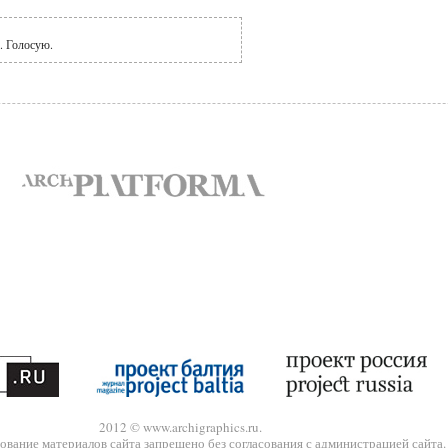
. Голосую.
2012 © www.archigraphics.ru.
ование материалов сайта запрещено без согласования с администрацией сайта.