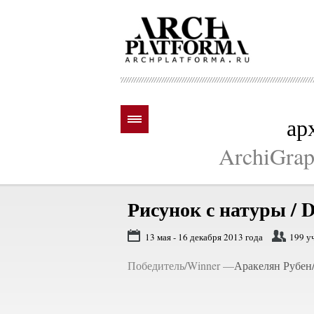
ар
ArchiGraph
Рисунок с натуры /
D
13 мая - 16 декабря 2013 года
199 у
Победитель/Winner —
Аракелян Рубен/