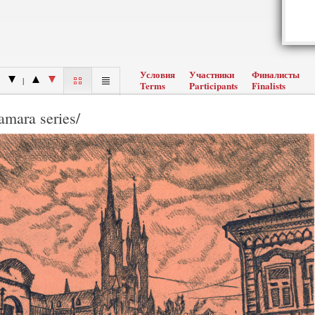
Условия
Участники
Финалисты
|
Terms
Participants
Finalists
mara series/