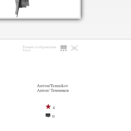
Режим отображения
View
Антон/Temnikov
Anton/ Темников
4
0