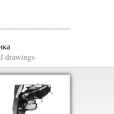
ика
al drawings