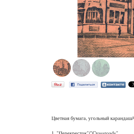
Цветная бумага, угольный карандаш/C
1. "Перекресток"/"Crossroads"