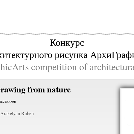
Конкурс
хитектурного рисунка АрхиГраф
icArts competition of architectur
rawing from nature
частников
Arakelyan Ruben