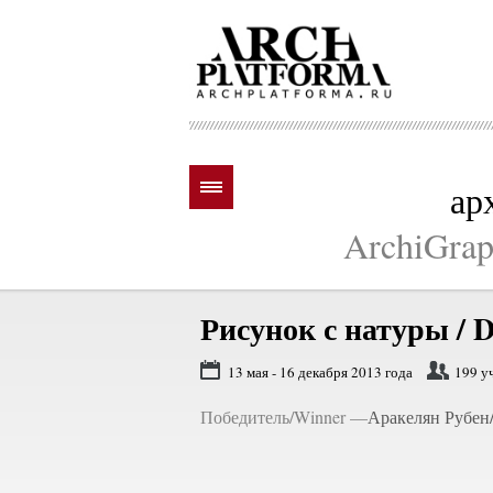
ар
ArchiGraph
Рисунок с натуры /
D
13 мая - 16 декабря 2013 года
199 у
Победитель/Winner —
Аракелян Рубен/