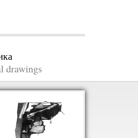
ика
al drawings