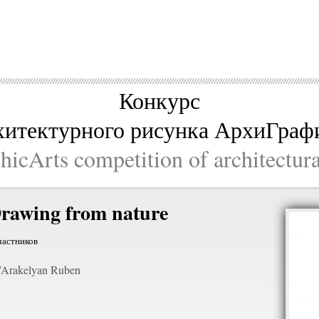
Конкурс
хитектурного рисунка АрхиГраф
icArts competition of architectur
rawing from nature
частников
Arakelyan Ruben