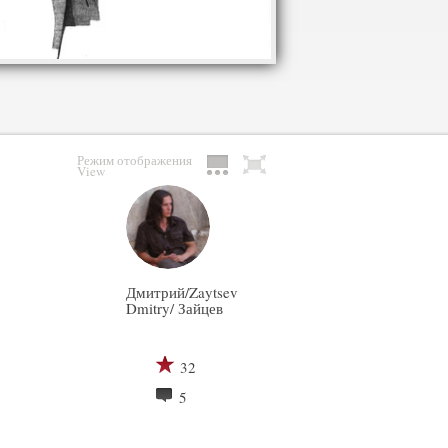
Режим отображения
View
Дмитрий/Zaytsev
Dmitry/ Зайцев
32
5