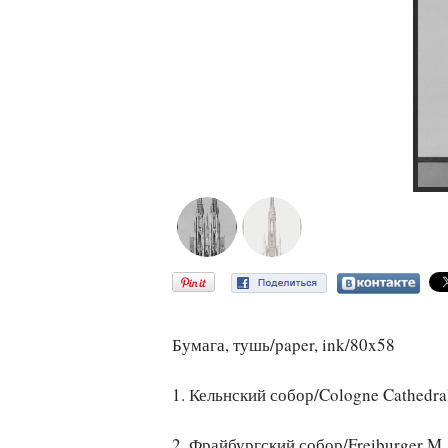
Бумага, тушь/paper, ink/80x58
1. Кельнский собор/Cologne Cathedra
2. Фрайбургский собор/Freiburger M