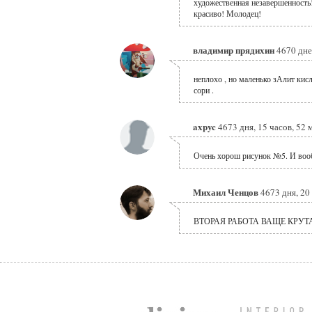
художественная незавершенность!
красиво! Молодец!
владимир прядихин
4670 дне
неплохо , но маленько зАлит кисл
сори .
axpyc
4673 дня, 15 часов, 52
Очень хорош рисунок №5. И воо
Михаил Ченцов
4673 дня, 20
ВТОРАЯ РАБОТА ВАЩЕ КРУТА