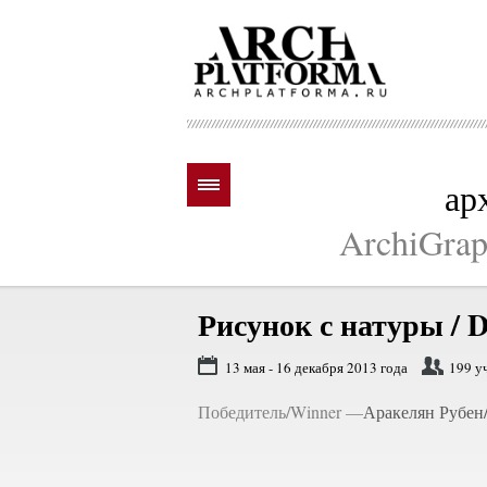
ар
ArchiGraph
Рисунок с натуры /
D
13 мая - 16 декабря 2013 года
199 у
Победитель/Winner —
Аракелян Рубен/