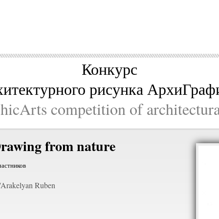
Конкурс
хитектурного рисунка АрхиГраф
icArts competition of architectur
rawing from nature
частников
Arakelyan Ruben