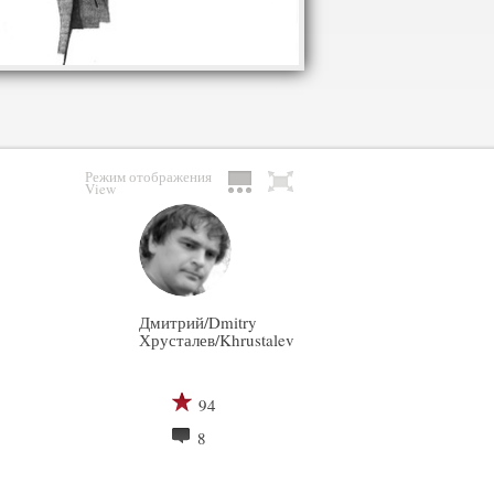
Режим отображения
View
Дмитрий/Dmitry
Хрусталев/Khrustalev
94
8