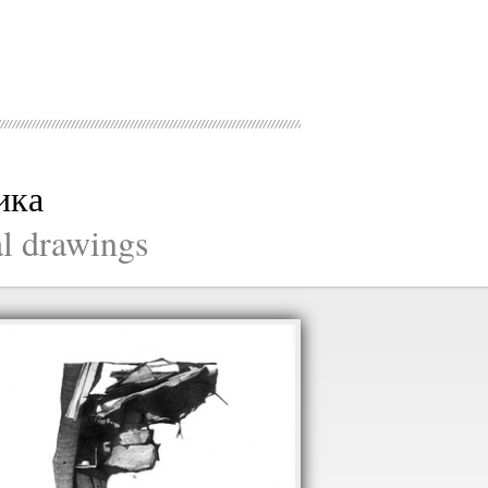
ика
al drawings