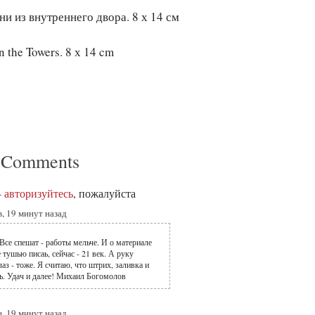
ни из внутреннего двора. 8 х 14 см
on the Towers. 8 х 14 cm
 Comments
-
авторизуйтесь
, пожалуйста
в, 19 минут назад
Все спешат - работы мельче. И о материале
 тушью писаь, сейчас - 21 век. А руку
лаз - тоже. Я считаю, что штрих, заливка и
ть. Удач и далее! Михаил Богомолов
в, 19 минут назад