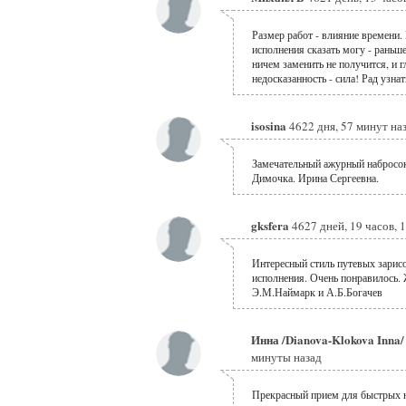
Размер работ - влияние времени. 
исполнения сказать могу - раньше
ничем заменить не получится, и г
недосказанность - сила! Рад узна
isosina
4622 дня, 57 минут на
Замечательный ажурный набросок.
Димочка. Ирина Сергеевна.
gksfera
4627 дней, 19 часов, 
Интересный стиль путевых зарисо
исполнения. Очень понравилось.
Э.М.Наймарк и А.Б.Богачев
Инна /Dianova-Klokova Inna
минуты назад
Прекрасный прием для быстрых н