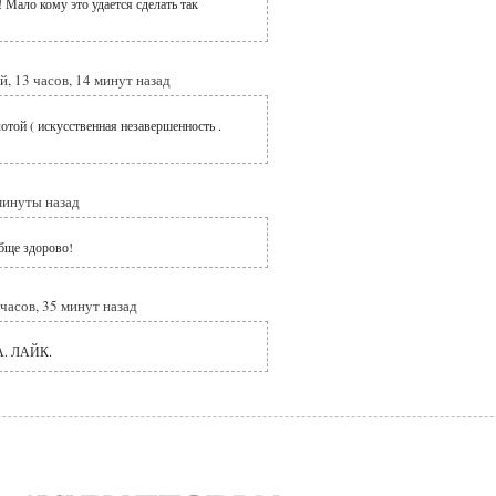
 Мало кому это удается сделать так
й, 13 часов, 14 минут назад
отой ( искусственная незавершенность .
 минуты назад
бще здорово!
 часов, 35 минут назад
. ЛАЙК.