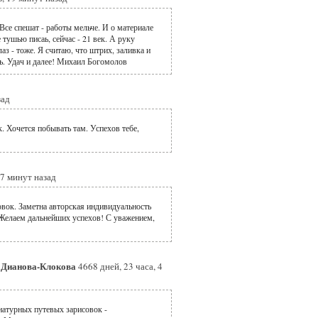
Все спешат - работы мельче. И о материале
 тушью писаь, сейчас - 21 век. А руку
лаз - тоже. Я считаю, что штрих, заливка и
ть. Удач и далее! Михаил Богомолов
зад
 Хочется побывать там. Успехов тебе,
17 минут назад
вок. Заметна авторская индивидуальность
 Желаем дальнейших успехов! С уважением,
/ Дианова-Клокова
4668 дней, 23 часа, 4
атурных путевых зарисовок -