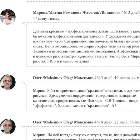
Марина/Marina Романова(Фасоляк)/Romanova
4613 дней,
47 минут назад
Для меня красивые = профессиональные живые. Естественно у каж
багаж своей профессиональной деятельности. У художника он будет
архитектора - свой. Совершенных, мне кажется, не бывает по смыс
слова.. Нет, я не совершенно не спорю с эффектиками в своей работ
Тихонова я не застала и не слышала его выражения). А эффектики
в пленэрной работе быстро подчеркнуть силуэт, как и у Вас в Мир
работают. Или я в чем-то не права?
Олег /Maksimov Oleg/ Максимов
4613 дней, 19 часов, 44 
Марина. Я бы не применял слово "красивые" относительно архитек
рисунков. Здесь уместны определения - совершенные, правдивые,
качественные, профессиональные. Повторю - С.В.Тихонов, говоря
"эфффектики", боролся именно с "красивостью". А?
Олег /Maksimov Oleg/ Максимов
4614 дней, 22 часа, 38 ми
Марина! На мой взгляд - рисунок с натуры, это то, что в должной 
соответствует самой натуре. Здесь любая техника - путевые наброск