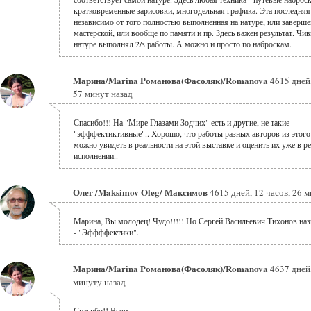
кратковременные зарисовки, многодельная графика. Эта последняя
независимо от того полностью выполненная на натуре, или заверше
мастерской, или вообще по памяти и пр. Здесь важен результат. Чив
натуре выполнял 2/з работы. А можно и просто по наброскам.
Марина/Marina Романова(Фасоляк)/Romanova
4615 дней,
57 минут назад
Спасибо!!! На "Мире Глазами Зодчих" есть и другие, не такие
"эфффектиктивные".. Хорошо, что работы разных авторов из этого
можно увидеть в реальности на этой выставке и оценить их уже в р
исполнении..
Олег /Maksimov Oleg/ Максимов
4615 дней, 12 часов, 26 
Марина, Вы молодец! Чудо!!!!! Но Сергей Васильевич Тихонов наз
- "Эффффектики".
Марина/Marina Романова(Фасоляк)/Romanova
4637 дней,
минуту назад
Спасибо!! Всем.