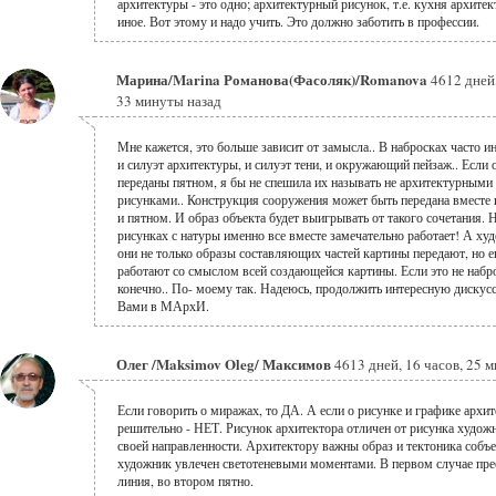
архитектуры - это одно; архитектурный рисунок, т.е. кухня архитект
иное. Вот этому и надо учить. Это должно заботить в профессии.
Марина/Marina Романова(Фасоляк)/Romanova
4612 дней,
33 минуты назад
Мне кажется, это больше зависит от замысла.. В набросках часто и
и силуэт архитектуры, и силуэт тени, и окружающий пейзаж.. Если 
переданы пятном, я бы не спешила их называть не архитектурными
рисунками.. Конструкция сооружения может быть передана вместе 
и пятном. И образ объекта будет выигрывать от такого сочетания.
рисунках с натуры именно все вместе замечательно работает! А ху
они не только образы составляющих частей картины передают, но е
работают со смыслом всей создающейся картины. Если это не набр
конечно.. По- моему так. Надеюсь, продолжить интересную дискус
Вами в МАрхИ.
Олег /Maksimov Oleg/ Максимов
4613 дней, 16 часов, 25 
Если говорить о миражах, то ДА. А если о рисунке и графике архит
решительно - НЕТ. Рисунок архитектора отличен от рисунка худож
своей направленности. Архитектору важны образ и тектоника собъе
художник увлечен светотеневыми моментами. В первом случае пре
линия, во втором пятно.