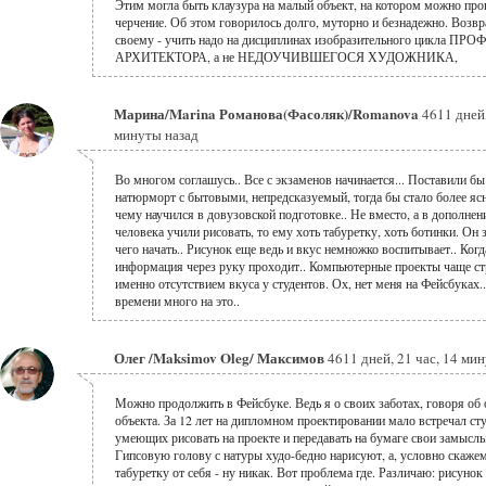
Этим могла быть клаузура на малый объект, на котором можно про
черчение. Об этом говорилось долго, муторно и безнадежно. Возв
своему - учить надо на дисциплинах изобразительного цикла П
АРХИТЕКТОРА, а не НЕДОУЧИВШЕГОСЯ ХУДОЖНИКА,
Марина/Marina Романова(Фасоляк)/Romanova
4611 дней,
минуты назад
Во многом соглашусь.. Все с экзаменов начинается... Поставили бы
натюрморт с бытовыми, непредсказуемый, тогда бы стало более ясн
чему научился в довузовской подготовке.. Не вместо, а в дополнен
человека учили рисовать, то ему хоть табуретку, хоть ботинки. Он з
чего начать.. Рисунок еще ведь и вкус немножко воспитывает.. Когд
информация через руку проходит.. Компьютерные проекты чаще с
именно отсутствием вкуса у студентов. Ох, нет меня на Фейсбуках.
времени много на это..
Олег /Maksimov Oleg/ Максимов
4611 дней, 21 час, 14 мин
Можно продолжить в Фейсбуке. Ведь я о своих заботах, говоря об 
объекта. За 12 лет на дипломном проектировании мало встречал сту
умеющих рисовать на проекте и передавать на бумаге свои замыслы
Гипсовую голову с натуры худо-бедно нарисуют, а, условно скажем
табуретку от себя - ну никак. Вот проблема где. Различаю: рисунок