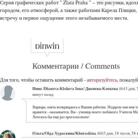
Серия графических работ " Zlata Praha " – это рисунки, вд
городом, его атмосферой, а также работами Карела Плицки
встречу и первое ощущение этого незабываемого места.
Комментарии / Comments
Для того, чтобы оставить комментарий -
авторизуйтесь
, пожалуй
Инна /Dianova-Klokova Inna/ Дианова-Клокова
4643 дня, 
минут назад
Варвара, опять возвращаюсь к Вашим работам. Недаром они мне т
нравятся - оказывается, Вы - ученица моего любимого Учителя М
Хотелось бы еще раз проголосовать!
Ольга/Olga Хураскина/Khuraskina
4663 дня, 18 часов, 58