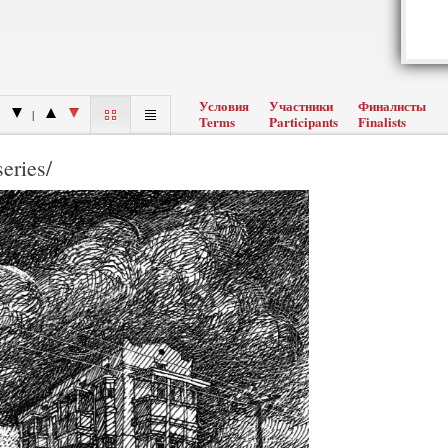
Условия
Участники
Финалисты
|
Terms
Participants
Finalists
eries/