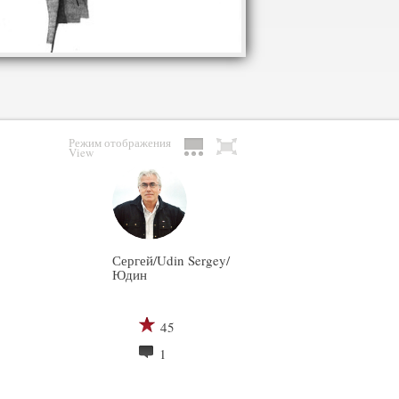
Режим отображения
View
Сергей/Udin Sergey/
Юдин
45
1