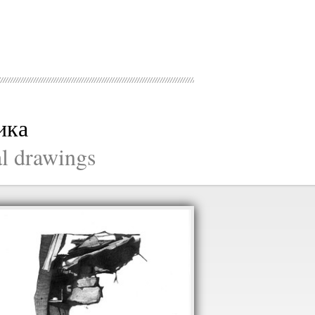
ика
al drawings