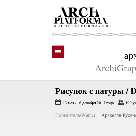
ар
ArchiGraph
Рисунок с натуры /
D
13 мая - 16 декабря 2013 года
199 у
Победитель/Winner —
Аракелян Рубен/