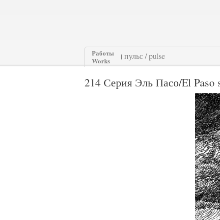
Работы
|
Works
214 Серия Эль Пасо/El Paso s