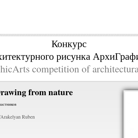
Конкурс
хитектурного рисунка АрхиГраф
icArts competition of architectur
rawing from nature
частников
Arakelyan Ruben